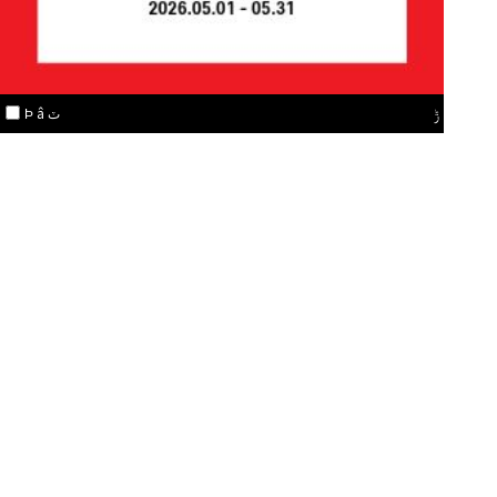
ݱ
Ϸ â ٽ