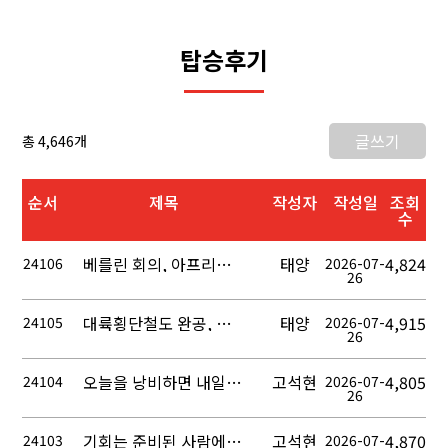
탑승후기
글쓰기
총 4,646개
순서
제목
작성자
작성일
조회
수
베를린 회의, 아프리카 분할 시작
태양
4,824
24106
2026-07-
26
대륙횡단철도 완공, 미국 동서 연결
태양
4,915
24105
2026-07-
26
오늘을 낭비하면 내일이 더 무거워진다
고석현
4,805
24104
2026-07-
26
기회는 준비된 사람에게만 의미가 있다
고석현
4,870
24103
2026-07-