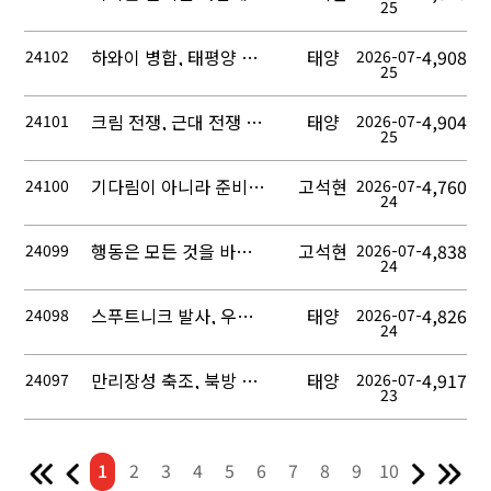
25
하와이 병합, 태평양 영향력 확대
태양
4,908
24102
2026-07-
25
크림 전쟁, 근대 전쟁 방식의 변화
태양
4,904
24101
2026-07-
25
기다림이 아니라 준비가 결과를 만든다
고석현
4,760
24100
2026-07-
24
행동은 모든 것을 바꾸는 시작점이다
고석현
4,838
24099
2026-07-
24
스푸트니크 발사, 우주 경쟁의 시작
태양
4,826
24098
2026-07-
24
만리장성 축조, 북방 방어 체계 구축
태양
4,917
24097
2026-07-
23
1
2
3
4
5
6
7
8
9
10